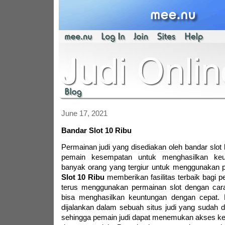
June 17, 2021
Bandar Slot 10 Ribu
Permainan judi yang disediakan oleh bandar slo
pemain kesempatan untuk menghasilkan keu
banyak orang yang tergiur untuk menggunakan p
Slot 10 Ribu
memberikan fasilitas terbaik bagi p
terus menggunakan permainan slot dengan car
bisa menghasilkan keuntungan dengan cepat. P
dijalankan dalam sebuah situs judi yang sudah d
sehingga pemain judi dapat menemukan akses ke